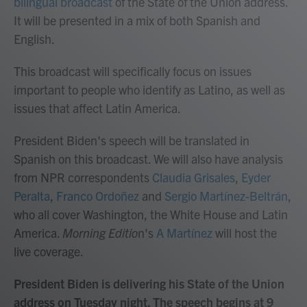
bilingual broadcast
of the State of the Union address.
It will be presented in a mix of both Spanish and
English.
This broadcast will specifically focus on issues
important to people who identify as Latino, as well as
issues that affect Latin America.
President Biden's speech will be translated in
Spanish on this broadcast. We will also have analysis
from NPR correspondents
Claudia Grisales
,
Eyder
Peralta
,
Franco Ordoñez
and
Sergio Martínez-Beltrán
,
who all cover Washington, the White House and Latin
America.
Morning Editio
n's
A Martínez
will host the
live coverage.
President Biden is delivering his State of the Union
address on Tuesday night. The speech begins at 9