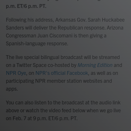
p.m. ET/6 p.m. PT.
Following his address, Arkansas Gov. Sarah Huckabee
Sanders will deliver the Republican response. Arizona
Congressman Juan Ciscomani is then giving a
Spanish-language response.
The live special bilingual broadcast will be streamed
on a Twitter Space co-hosted by
Morning Edition
and
NPR Oye
, on
NPR's official Facebook
, as well as on
participating NPR member station websites and
apps.
You can also listen to the broadcast at the audio link
above or watch the video feed below when we go live
on Feb. 7 at 9 p.m. ET/6 p.m. PT.